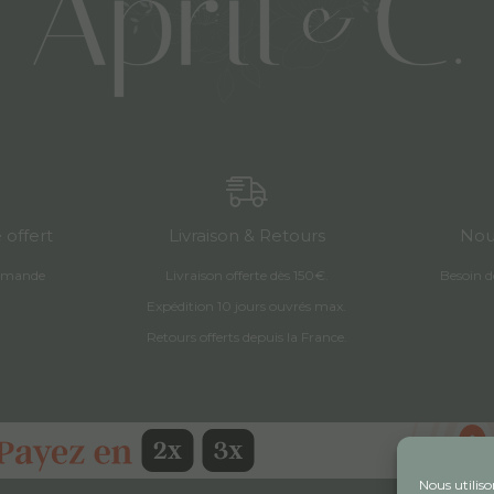
 offert
Livraison & Retours
Nou
mmande
Livraison offerte dès 150€.
Besoin 
Expédition 10 jours ouvrés max.
Retours offerts depuis la France.
Nous utiliso