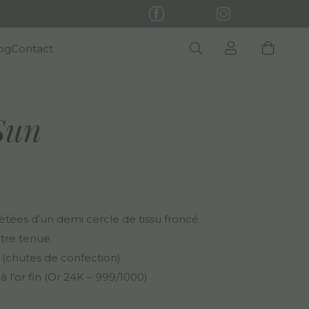
og
Contact
Sun
tées d’un demi cercle de tissu froncé.
otre tenue.
 (chutes de confection)
l’or fin (
Or 24K – 999/1000)