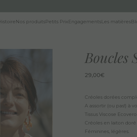
istoire
Nos produits
Petits Prix
Engagements
Les matières
Bl
Boucles 
29,00
€
Créoles dorées complé
A assortir (ou pas!) à v
Tissus Viscose Ecovero
Créoles en laiton doré à 
Féminines, légères.