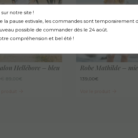
ur notre site !
de la pause estivale, les commandes sont temporairement d
nouveau possible de commander dès le 24 août.
otre compréhension et bel été !
alon Hellébore – bleu
Robe Mathilde – mie
Le
Le
0
€
89,00
€
139,00
€
prix
prix
e produit
Voir le produit
initial
actuel
était :
est :
114,00€.
89,00€.