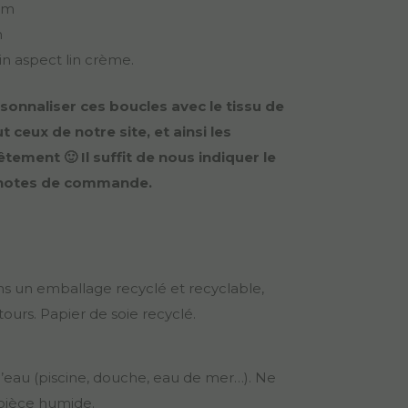
mm
m
rin aspect lin crème.
sonnaliser ces boucles avec le tissu de
 ceux de notre site, et ainsi les
tement 🙂 Il suffit de nous indiquer le
s notes de commande.
 un emballage recyclé et recyclable,
etours. Papier de soie recyclé.
 l’eau (piscine, douche, eau de mer…). Ne
pièce humide.