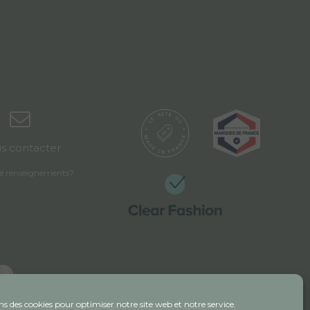
s contacter
de renseignements?
ns des cookies pour optimiser notre site web et notre service.